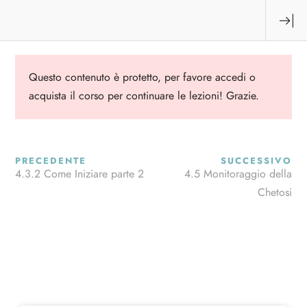
Questo contenuto è protetto, per favore
accedi
o
acquista il corso per continuare le lezioni! Grazie.
Contatti
Esplora
PRECEDENTE
SUCCESSIVO
4.3.2 Come Iniziare parte 2
4.5 Monitoraggio della
MH Project Srl
Home
Chetosi
Via Marosticana 179
Chi Siamo
36100 Vicenza (VI)
Corsi di Formazione
C.F. e P. IVA: 04178210243
Progetto KHP
Contattaci
Account e Corsi