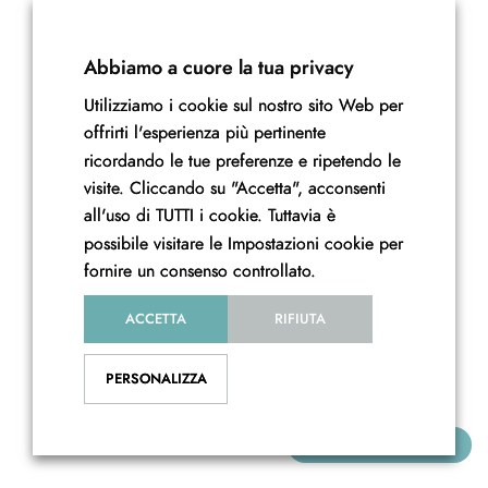
Accedi/Registrati
Il Mio Account
Abbiamo a cuore la tua privacy
Newsletter
Termini e condizioni
Utilizziamo i cookie sul nostro sito Web per
offrirti l'esperienza più pertinente
Privacy e Cookie policy
ricordando le tue preferenze e ripetendo le
visite. Cliccando su "Accetta", acconsenti
all'uso di TUTTI i cookie. Tuttavia è
possibile visitare le Impostazioni cookie per
© Copyright 2022 MH Project Srl. Tutti i diritti riservati.
fornire un consenso controllato.
ACCETTA
RIFIUTA
PERSONALIZZA
TORNA AL CORSO