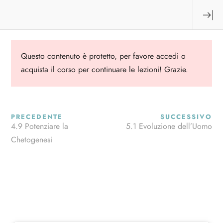
Questo contenuto è protetto, per favore
accedi
o
acquista il corso per continuare le lezioni! Grazie.
Contatti
Esplora
PRECEDENTE
SUCCESSIVO
4.9 Potenziare la
5.1 Evoluzione dell’Uomo
MH Project Srl
Home
Chetogenesi
Via Marosticana 179
Chi Siamo
36100 Vicenza (VI)
Corsi di Formazione
C.F. e P. IVA: 04178210243
Progetto KHP
Contattaci
Account e Corsi