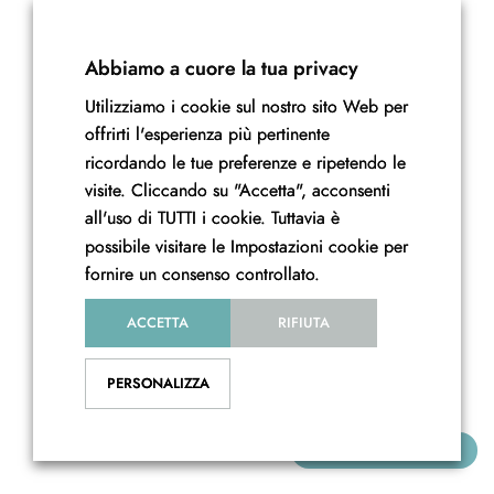
Accedi/Registrati
Il Mio Account
Abbiamo a cuore la tua privacy
Newsletter
Termini e condizioni
Utilizziamo i cookie sul nostro sito Web per
offrirti l'esperienza più pertinente
Privacy e Cookie policy
ricordando le tue preferenze e ripetendo le
visite. Cliccando su "Accetta", acconsenti
all'uso di TUTTI i cookie. Tuttavia è
possibile visitare le Impostazioni cookie per
© Copyright 2022 MH Project Srl. Tutti i diritti riservati.
fornire un consenso controllato.
ACCETTA
RIFIUTA
PERSONALIZZA
TORNA AL CORSO