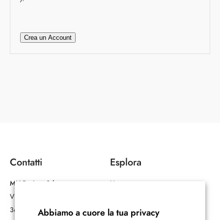
Crea un Account
Contatti
Esplora
MH Project Srl
Home
Via Marosticana 179
Chi Siamo
36100 Vicenza (VI)
Corsi di Formazione
Abbiamo a cuore la tua privacy